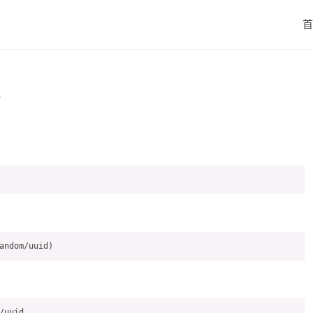
首
D
uuid
