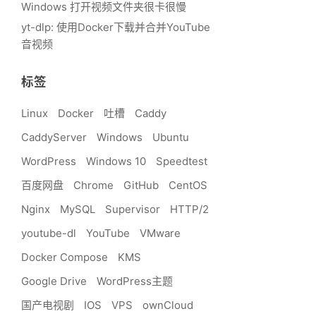
Windows 打开视频文件夹很卡很慢
yt-dlp: 使用Docker下载并合并YouTube
音视频
标签
Linux
Docker
吐槽
Caddy
CaddyServer
Windows
Ubuntu
WordPress
Windows 10
Speedtest
百度网盘
Chrome
GitHub
CentOS
Nginx
MySQL
Supervisor
HTTP/2
youtube-dl
YouTube
VMware
Docker Compose
KMS
Google Drive
WordPress主题
国产电视剧
IOS
VPS
ownCloud