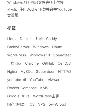
Windows 打开视频文件夹很卡很慢
yt-dlp: 使用Docker下载并合并YouTube
音视频
标签
Linux
Docker
吐槽
Caddy
CaddyServer
Windows
Ubuntu
WordPress
Windows 10
Speedtest
百度网盘
Chrome
GitHub
CentOS
Nginx
MySQL
Supervisor
HTTP/2
youtube-dl
YouTube
VMware
Docker Compose
KMS
Google Drive
WordPress主题
国产电视剧
IOS
VPS
ownCloud