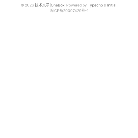
© 2026
技术文章|OneBox
. Powered by
Typecho
&
Initial
.
浙ICP备20007429号-1