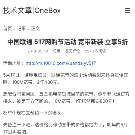
技术文章|OneBox
首页
»
记事
» 正文
首页
中国联通 517网购节活动 宽带新装 立享5折
记事
2018-05-19
记事
暂无评论
2370 次阅读
笔记
活动地址：
http://m.10010.com/kuandaiyy517
文章归档
5月17日，世界电信日；联通宽带的这个活动看起来还真是便宜
啊，100M宽带，2年480元。
关于
想想合肥包河区，五金机电商贸城目前的宽带，似乎非联通官方
接入，被第三方垄断的，10M宽带，1年居然都要800元！
都有个现在去预约一下的念头！
先备注一下吧，这价格比移动宽带的价格都给力了，明年的5月
17日再看吧。