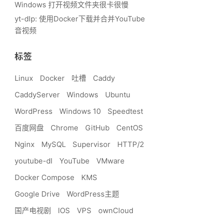
Windows 打开视频文件夹很卡很慢
yt-dlp: 使用Docker下载并合并YouTube
音视频
标签
Linux
Docker
吐槽
Caddy
CaddyServer
Windows
Ubuntu
WordPress
Windows 10
Speedtest
百度网盘
Chrome
GitHub
CentOS
Nginx
MySQL
Supervisor
HTTP/2
youtube-dl
YouTube
VMware
Docker Compose
KMS
Google Drive
WordPress主题
国产电视剧
IOS
VPS
ownCloud