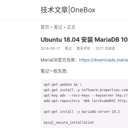
技术文章|OneBox
首页
»
笔记
» 正文
Ubuntu 18.04 安装 MariaDB 10
2018-06-17
笔记
暂无评论
3371 次阅读
MariaDB官方仓库：
https://downloads.maria
笔记一些东西：
apt-get update && \

apt-get install -y software-properties-com
apt-key adv --recv-keys --keyserver hkp://
add-apt-repository 'deb [arch=amd64] http:
apt-get install -y mariadb-server-10.2

mysql_secure_installation
