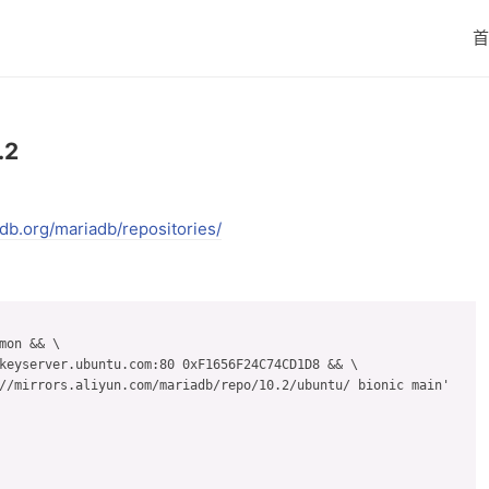
首
.2
db.org/mariadb/repositories/
mon && \

keyserver.ubuntu.com:80 0xF1656F24C74CD1D8 && \

//mirrors.aliyun.com/mariadb/repo/10.2/ubuntu/ bionic main'
