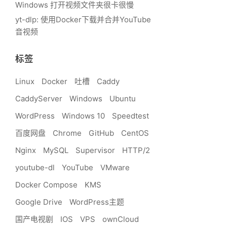
Windows 打开视频文件夹很卡很慢
yt-dlp: 使用Docker下载并合并YouTube
音视频
标签
Linux
Docker
吐槽
Caddy
CaddyServer
Windows
Ubuntu
WordPress
Windows 10
Speedtest
百度网盘
Chrome
GitHub
CentOS
Nginx
MySQL
Supervisor
HTTP/2
youtube-dl
YouTube
VMware
Docker Compose
KMS
Google Drive
WordPress主题
国产电视剧
IOS
VPS
ownCloud