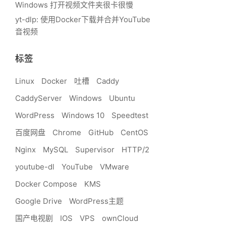
Windows 打开视频文件夹很卡很慢
yt-dlp: 使用Docker下载并合并YouTube
音视频
标签
Linux
Docker
吐槽
Caddy
CaddyServer
Windows
Ubuntu
WordPress
Windows 10
Speedtest
百度网盘
Chrome
GitHub
CentOS
Nginx
MySQL
Supervisor
HTTP/2
youtube-dl
YouTube
VMware
Docker Compose
KMS
Google Drive
WordPress主题
国产电视剧
IOS
VPS
ownCloud