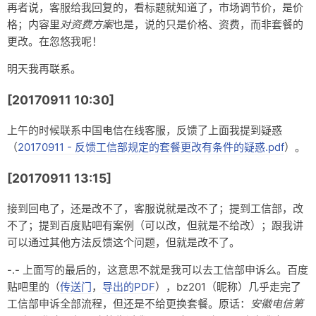
再者说，客服给我回复的，看标题就知道了，市场调节价，是价
格；内容里
对资费方案
也是，说的只是价格、资费，而非套餐的
更改。在忽悠我呢！
明天我再联系。
[20170911 10:30]
上午的时候联系中国电信在线客服，反馈了上面我提到疑惑
（
20170911 - 反馈工信部规定的套餐更改有条件的疑惑.pdf
）。
[20170911 13:15]
接到回电了，还是改不了，客服说就是改不了；提到工信部，改
不了；提到百度贴吧有案例（可以改，但就是不给改）；跟我讲
可以通过其他方法反馈这个问题，但就是改不了。
-.- 上面写的最后的，这意思不就是我可以去工信部申诉么。百度
贴吧里的（
传送门
，
导出的PDF
），bz201（昵称）几乎走完了
工信部申诉全部流程，但还是不给更换套餐。原话：
安徽电信第