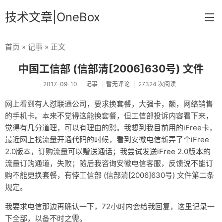
技术文章|OneBox
首页
»
记事
» 正文
首页
中国工信部 (信部清[2006]630号) 文件
记事
2017-09-10
记事
暂无评论
27324 次阅读
笔记
网上看到有人怼联通公司，要求换套餐，大强卡，额，网络销售
的手机卡。本来不觉得这能换套餐，但工信部投诉内容看下来，
文章归档
觉得有几分道理，可以有理由的怼。我想到我目前用的iFree卡，
关于
最近网上找流量开通代码的时候，看到安徽电信新弄了个iFree
2.0版本，订购流量可以赠送通话；我尝试发送iFree 2.0版本的
流量订购通道，失败；随后我咨询安徽电信客服，反馈说不能订
购不能更换套餐，有悖工信部 (信部清[2006]630号) 文件第二条
规定。
我要求电信那边再确认一下，72小时内会给我回复，这里记录一
下全部，以备不时之需。